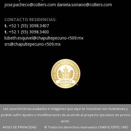
jose.pacheco@colliers.com daniela.soriano@colliers.com
CONTACTO RESIDENCIAS:
t.
+52 1 (55) 3098.3407
t.
+52 1 (55) 3098.3400
lizbeth.esquivel@chapultepecuno-r509.mx
srs@chapultepecuno-r509.mx
Las características acabados e imágenes que aquí se muestran son ilustrativas y
podrán sufrir ajustes o modificaciones de acuerdo al proyecto ejecutivo sin previo
aviso.
AVISO DE PRIVACIDAD
© Todos los derechos reservados CHAPULTEPEC UNO